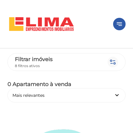
notes
Filtrar imóveis
page_info
8 filtros ativos
0 Apartamento
à venda
keyboard_arrow_down
Mais relevantes