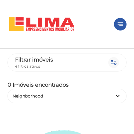
notes
Filtrar imóveis
page_info
4 filtros ativos
0 Imóveis encontrados
keyboard_arrow_down
Neighborhood