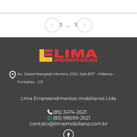
chevron_left
chevron_right
1 ... 1
room
Av. Desembargado Moreira, 2120
, Sala 807
- Aldeota
-
Fortaleza
- CE
Lima Empreendimentos Imobiliarios Ltda
(85) 3474-2621
(85) 98699-2621
contato@limaimobiliaria.com.br