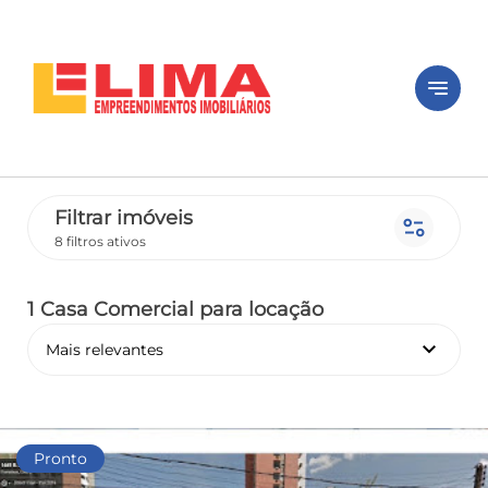
notes
Filtrar imóveis
page_info
8 filtros ativos
1 Casa Comercial
para locação
keyboard_arrow_down
Mais relevantes
Pronto