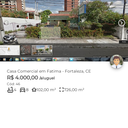
chevron_left
chevron_right
Casa Comercial em Fatima - Fortaleza, CE
R$ 4.000,00
/aluguel
Cód: 46
bathtub
directions_car
other_houses
fullscreen
4
8
102,00 m²
726,00 m²