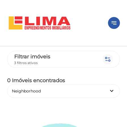
notes
Filtrar imóveis
page_info
3 filtros ativos
0 Imóveis encontrados
keyboard_arrow_down
Neighborhood